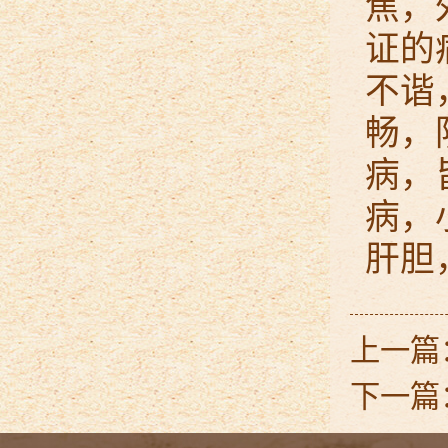
焦，
证的
不谐
畅，
病，
病，
肝胆
上一篇
下一篇