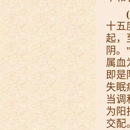
十五
起，
阴。
属血
即是
失眠
当调
为阳
交配