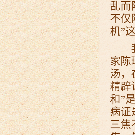
乱而
不仅
机”
我的
家陈
汤，
精辟
和”
病证
三焦