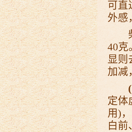
可直
外感
柴胡
40
显则
加减
定体
用)
白前