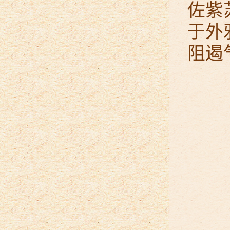
佐紫
于外
阻遏