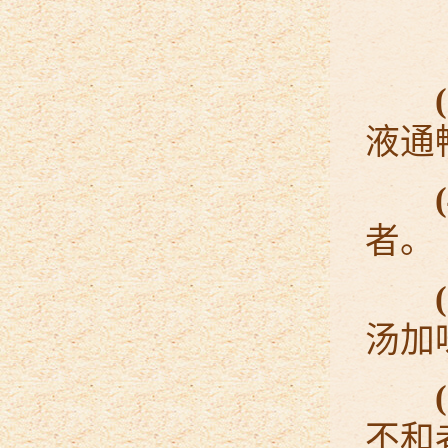
液通
者。
汤加
不和